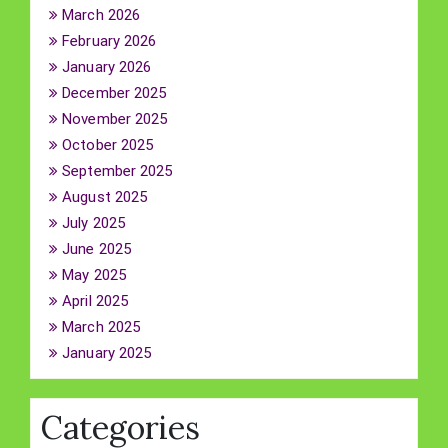
March 2026
February 2026
January 2026
December 2025
November 2025
October 2025
September 2025
August 2025
July 2025
June 2025
May 2025
April 2025
March 2025
January 2025
Categories