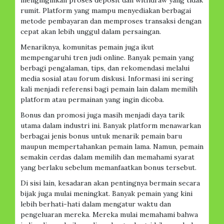
rumit. Platform yang mampu menyediakan berbagai
metode pembayaran dan memproses transaksi dengan
cepat akan lebih unggul dalam persaingan.
Menariknya, komunitas pemain juga ikut
mempengaruhi tren judi online. Banyak pemain yang
berbagi pengalaman, tips, dan rekomendasi melalui
media sosial atau forum diskusi. Informasi ini sering
kali menjadi referensi bagi pemain lain dalam memilih
platform atau permainan yang ingin dicoba.
Bonus dan promosi juga masih menjadi daya tarik
utama dalam industri ini. Banyak platform menawarkan
berbagai jenis bonus untuk menarik pemain baru
maupun mempertahankan pemain lama. Namun, pemain
semakin cerdas dalam memilih dan memahami syarat
yang berlaku sebelum memanfaatkan bonus tersebut.
Di sisi lain, kesadaran akan pentingnya bermain secara
bijak juga mulai meningkat. Banyak pemain yang kini
lebih berhati-hati dalam mengatur waktu dan
pengeluaran mereka. Mereka mulai memahami bahwa