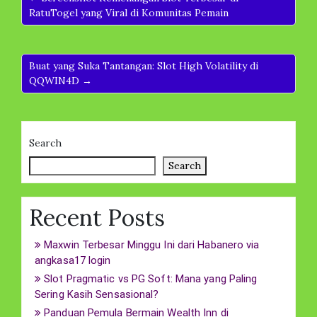
RatuTogel yang Viral di Komunitas Pemain
Buat yang Suka Tantangan: Slot High Volatility di
QQWIN4D →
Search
Search
Recent Posts
Maxwin Terbesar Minggu Ini dari Habanero via
angkasa17 login
Slot Pragmatic vs PG Soft: Mana yang Paling
Sering Kasih Sensasional?
Panduan Pemula Bermain Wealth Inn di