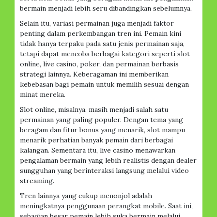
bermain menjadi lebih seru dibandingkan sebelumnya.
Selain itu, variasi permainan juga menjadi faktor
penting dalam perkembangan tren ini. Pemain kini
tidak hanya terpaku pada satu jenis permainan saja,
tetapi dapat mencoba berbagai kategori seperti slot
online, live casino, poker, dan permainan berbasis
strategi lainnya. Keberagaman ini memberikan
kebebasan bagi pemain untuk memilih sesuai dengan
minat mereka.
Slot online, misalnya, masih menjadi salah satu
permainan yang paling populer. Dengan tema yang
beragam dan fitur bonus yang menarik, slot mampu
menarik perhatian banyak pemain dari berbagai
kalangan. Sementara itu, live casino menawarkan
pengalaman bermain yang lebih realistis dengan dealer
sungguhan yang berinteraksi langsung melalui video
streaming.
Tren lainnya yang cukup menonjol adalah
meningkatnya penggunaan perangkat mobile. Saat ini,
sebagian besar pemain lebih suka bermain melalui