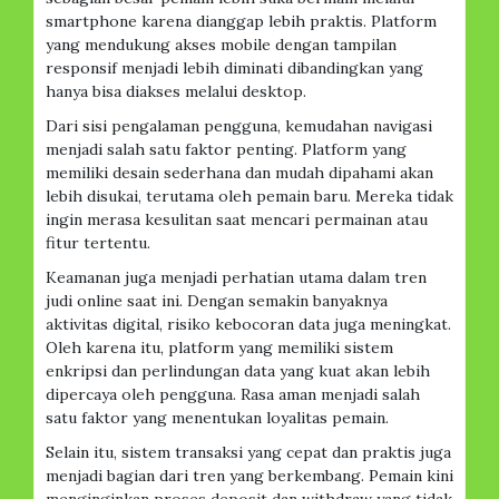
smartphone karena dianggap lebih praktis. Platform
yang mendukung akses mobile dengan tampilan
responsif menjadi lebih diminati dibandingkan yang
hanya bisa diakses melalui desktop.
Dari sisi pengalaman pengguna, kemudahan navigasi
menjadi salah satu faktor penting. Platform yang
memiliki desain sederhana dan mudah dipahami akan
lebih disukai, terutama oleh pemain baru. Mereka tidak
ingin merasa kesulitan saat mencari permainan atau
fitur tertentu.
Keamanan juga menjadi perhatian utama dalam tren
judi online saat ini. Dengan semakin banyaknya
aktivitas digital, risiko kebocoran data juga meningkat.
Oleh karena itu, platform yang memiliki sistem
enkripsi dan perlindungan data yang kuat akan lebih
dipercaya oleh pengguna. Rasa aman menjadi salah
satu faktor yang menentukan loyalitas pemain.
Selain itu, sistem transaksi yang cepat dan praktis juga
menjadi bagian dari tren yang berkembang. Pemain kini
menginginkan proses deposit dan withdraw yang tidak